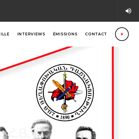
volume_up
play_arrow
ILLE
INTERVIEWS
ÉMISSIONS
CONTACT
 Հ.Յ.Դ.