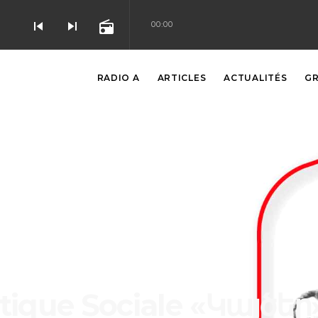
skip_previous
skip_next
radio
00:00
RADIO A
ARTICLES
ACTUALITÉS
GR
itique Sociale «Կայծեր»