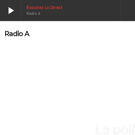
play_arrow
Écoutez Le Direct
Radio A
play_arrow
Écoutez le direct
Radio A
Radio A
play_arrow
encore un
nom de lartiste
La pol