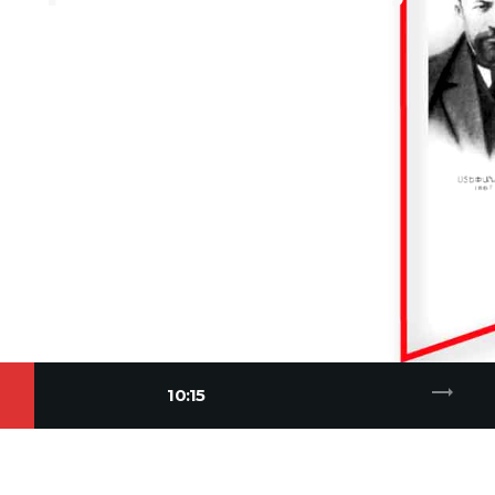
trending_flat
10:15